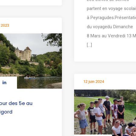
partent en voyage scolai
à Peyragudes.Présentati
 2023
du voyagedu Dimanche
8 Mars au Vendredi 13 
[...]
12 juin 2024
our des 5e au
igord