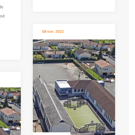
de
ssé
08 nov. 2022