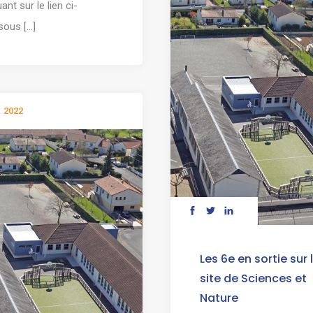
uant sur le lien ci-
ous [...]
. 2022
Les 6e en sortie sur 
site de Sciences et
Nature