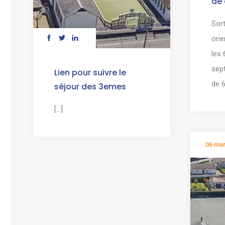
de 
Sor
orie
les
sep
Lien pour suivre le
de 6
séjour des 3emes
[...]
06 ma