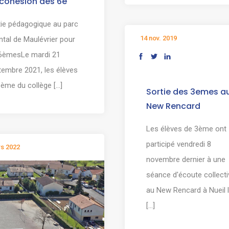
cohésion des 6e
tie pédagogique au parc
14 nov. 2019
ntal de Maulévrier pour
 6èmesLe mardi 21
tembre 2021, les élèves
ème du collège [...]
Sortie des 3emes a
New Rencard
Les élèves de 3ème ont
participé vendredi 8
rs 2022
novembre dernier à une
séance d'écoute collecti
au New Rencard à Nueil 
[...]